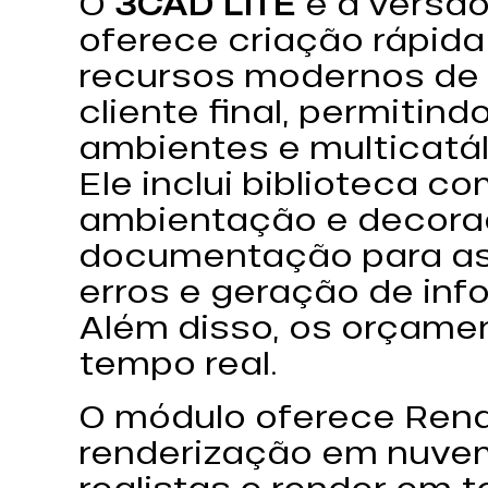
O
3CAD LITE
é a versão
oferece criação rápida
recursos modernos de
cliente final, permitind
ambientes e multicatá
Ele inclui biblioteca c
ambientação e decoraç
documentação para ass
erros e geração de inf
Além disso, os orçame
tempo real.
O módulo oferece Ren
renderização em nuve
realistas e render em 