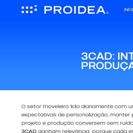
INÍC
3CAD: IN
PRODUÇÃ
O setor moveleiro lida diariamente com
expectativas de personalização, manter p
projeto e produção conversem sem ruído
3CAD
ganham relevância, porque cada et