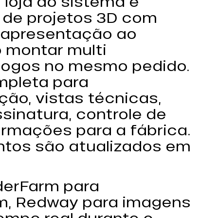
 loja do sistema e
 de projetos 3D com
 apresentação ao
o montar multi
logos no mesmo pedido.
ompleta para
ão, vistas técnicas,
inatura, controle de
ormações para a fábrica.
ntos são atualizados em
derFarm para
m, Redway para imagens
tempo real durante o