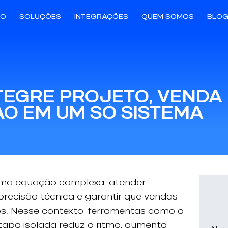
IO
SOLUÇÕES
INTEGRAÇÕES
QUEM SOMOS
BLO
TEGRE PROJETO, VENDA 
O EM UM SÓ SISTEMA
 uma equação complexa: atender
recisão técnica e garantir que vendas,
s. Nesse contexto, ferramentas como o
apa isolada reduz o ritmo, aumenta